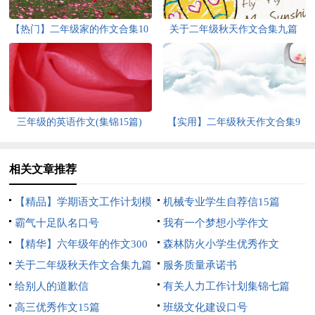
【热门】二年级家的作文合集10
关于二年级秋天作文合集九篇
篇
三年级的英语作文(集锦15篇)
【实用】二年级秋天作文合集9
篇
相关文章推荐
【精品】学期语文工作计划模
机械专业学生自荐信15篇
板汇编7篇
霸气十足队名口号
我有一个梦想小学作文
【精华】六年级年的作文300
森林防火小学生优秀作文
字8篇
关于二年级秋天作文合集九篇
服务质量承诺书
给别人的道歉信
有关人力工作计划集锦七篇
高三优秀作文15篇
班级文化建设口号