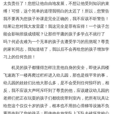
太负责任了！您想让他自由地发展，不想让他受到知识的束
缚！可惜，这个简单的道理我明白的太迟了！所以，您警告
我不要再为您孩子补课是完全正确的，我不应该不听警告！
结果让您对我大发雷霆！我这完全是罪有应得！一个孩子怎
能会影响班级成绩呢？让那些平庸的孩子多学点不就行了
吗？何必去难为一个无辜的孩子去遭受学习的煎熬呢？尊贵
的家长同志，我知道错了，我以后不会再给您的孩子增加学
习上的任何负担！
机灵的孩子都懂得怎样注意他自身的安全，即使从四楼
飞速跑下一楼再爬过栏杆进入幼儿园，那也是很平常的事，
幼儿园的娃娃们比他大那么多，是不会受到任何惊吓的，相
反，我不应该大声呵斥吓到了尊贵的他，应该建议幼儿园的
老师们把正在玩耍的孩子们都统统带到室内，把所有玩具让
给您这个仅仅十岁的孩子，根本也不用担心滑梯等设施不负
重而伤到了您的孩子；即使他在放学队上下队去破坏学校公