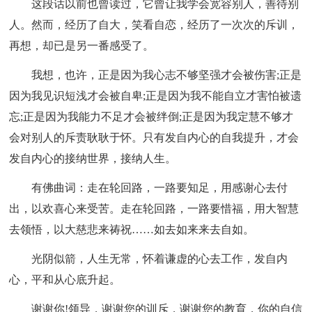
这段话以前也曾读过，它曾让我学会宽容别人，善待别
人。然而，经历了自大，笑看自恋，经历了一次次的斥训，
再想，却已是另一番感受了。
我想，也许，正是因为我心志不够坚强才会被伤害;正是
因为我见识短浅才会被自卑;正是因为我不能自立才害怕被遗
忘;正是因为我能力不足才会被绊倒;正是因为我定慧不够才
会对别人的斥责耿耿于怀。只有发自内心的自我提升，才会
发自内心的接纳世界，接纳人生。
有佛曲词：走在轮回路，一路要知足，用感谢心去付
出，以欢喜心来受苦。走在轮回路，一路要惜福，用大智慧
去领悟，以大慈悲来祷祝……如去如来来去自如。
光阴似箭，人生无常，怀着谦虚的心去工作，发自内
心，平和从心底升起。
谢谢你!领导，谢谢您的训斥，谢谢您的教育，你的自信