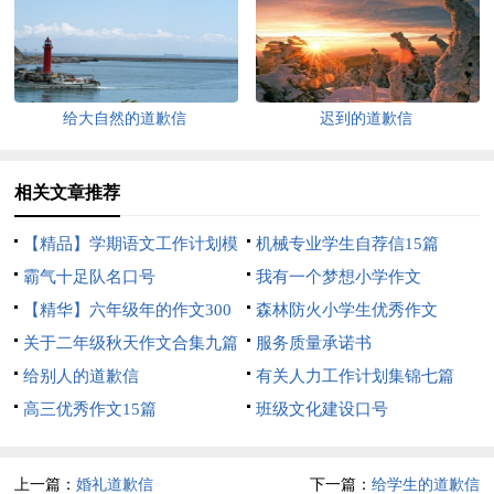
给大自然的道歉信
迟到的道歉信
相关文章推荐
【精品】学期语文工作计划模
机械专业学生自荐信15篇
板汇编7篇
霸气十足队名口号
我有一个梦想小学作文
【精华】六年级年的作文300
森林防火小学生优秀作文
字8篇
关于二年级秋天作文合集九篇
服务质量承诺书
给别人的道歉信
有关人力工作计划集锦七篇
高三优秀作文15篇
班级文化建设口号
上一篇：
婚礼道歉信
下一篇：
给学生的道歉信