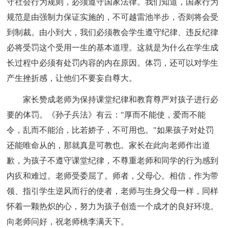
守社会行为规则，必须遵守国家法律。我们知道，国家行为
规范是由强制力保证实施的，不可越雷池半步，否则将会受
到制裁。由小到大，我们必须教会学生遵守纪律、违反纪律
必将受罚这个受用一生的基本道理。这就是为什么在学生成
长过程中必须有处罚内容的内在原因。体罚，还可以对学生
产生挫折感，让他们不要妄自尊大。
家长赞成老师为保持课堂纪律和教育尊严对孩子进行必
要的体罚。《孙子兵法》有云："厚而不能使，爱而不能
令，乱而不能治，比若娇子，不可用也。"如果孩子对处罚
还能唯命从的，那就真是可教也。家长在此向老师作出道
歉，为孩子不遵守课堂纪律，不尊重老师和同学的行为感到
内疚和难过。老师受委屈了。师者，父母心。相信，作为带
领、指引学生逆风而行的使者，老师与生身父母一样，同样
怀着一颗热炽的心，努力为孩子创造一个成才的良好环境。
向老师问好，祝老师桃李满天下。