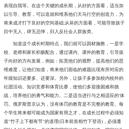
表现自我等。在这个关键的成长期，从好的方面看，适当加
以引导、教育，可以造就和维系他们天马行空的创造力，为
将来成才打下良好的空间基础;从坏的方面看，可能导致孩子
目中无人，肆无忌惮，归入反社会人群族类。
知道这个成长时期特点，我们就可以因材施教，一是学
校、老师和家长积极配合，通过课内、课外的教育，引导孩
子向好的方向发展，例如：拓宽他们的视野，提高他们的思
维难度，让他们知道，将来他们面临的难题比现有所对应的
年级知识还要多、还要深。另外，让孩子多参加校内校外的
社团活动、知识竞赛和体育比赛，使他们多迎接困难和挑
战，培养他们的勇气和能力。二是适当进行与之相适应的'体
罚。俄罗斯普京认为，没有体罚的教育是不完整的教育。每
个学生将来都可能成为国家有用之才，在成长过程中必须知
道"竹子上下都有节"的道理(日本前首相竹下登语)，必须遵