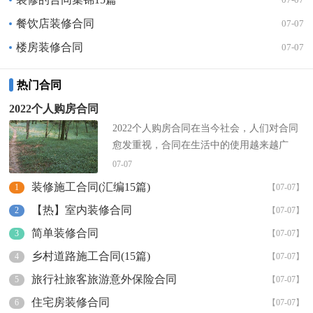
餐饮店装修合同
07-07
楼房装修合同
07-07
热门合同
2022个人购房合同
2022个人购房合同在当今社会，人们对合同
愈发重视，合同在生活中的使用越来越广
泛，签订合同是为了保障双方的利益，避免
07-07
不必要的争端。相信很多朋友...
装修施工合同(汇编15篇)
1
【07-07】
【热】室内装修合同
2
【07-07】
简单装修合同
3
【07-07】
乡村道路施工合同(15篇)
4
【07-07】
旅行社旅客旅游意外保险合同
5
【07-07】
住宅房装修合同
6
【07-07】