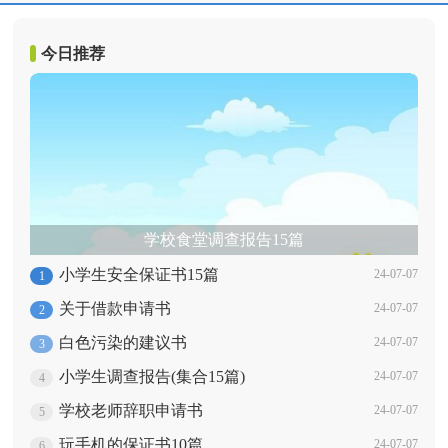
今日推荐
学校食堂调查报告15篇
小学生安全保证书15篇
24-07-07
1
关于借款申请书
24-07-07
2
白色污染的建议书
24-07-07
3
小学生调查报告(集合15篇)
24-07-07
4
学校老师辞职申请书
24-07-07
5
玩手机的保证书10篇
24-07-07
6