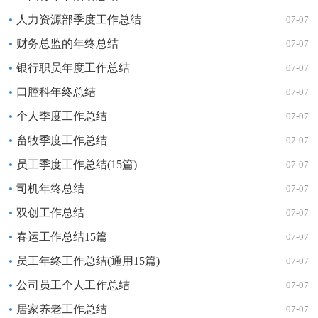
人力资源部季度工作总结
07-07
财务总监的年终总结
07-07
银行职员年度工作总结
07-07
口腔科年终总结
07-07
个人季度工作总结
07-07
畜牧季度工作总结
07-07
员工季度工作总结(15篇)
07-07
司机年终总结
07-07
双创工作总结
07-07
春运工作总结15篇
07-07
员工年终工作总结(通用15篇)
07-07
公司员工个人工作总结
07-07
居家养老工作总结
07-07