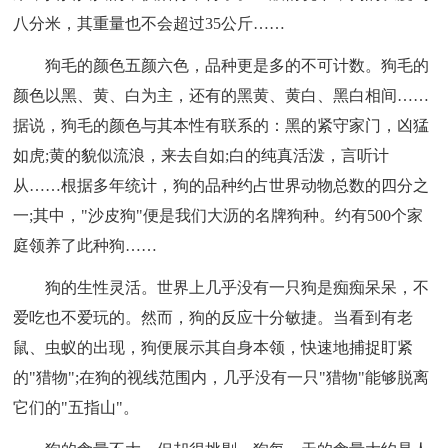
八分米，其重量也不会超过35公斤……
狗毛的颜色五颜六色，品种更是多的不可计数。狗毛的
颜色以黑、黄、白为主，还有的黑黄、黄白、黑白相间……
据说，狗毛的颜色与其本性有联系的：黑的紧守家门，凶猛
如虎;黄的貌似流浪，来去自如;白的纯真活泼，言听计
从……根据多年统计，狗的品种约占世界动物总数的四分之
一;其中，"沙皮狗"便是我们大沥的名牌狗种。约有500个家
庭领养了此种狗……
狗的生性灵活。世界上几乎没有一只狗是痴痴呆呆，不
爱吃也不爱玩的。然而，狗的反应十分敏捷。当看到有老
鼠、虫蚁的出现，狗便展示其自身本领，快速地捕捉盯紧
的"猎物";在狗的视线范围内，几乎没有一只"猎物"能够脱离
它们的"五指山"。