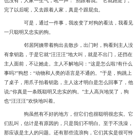
也没有，人家一生气，吼一声：“别跟着我。”它就跑走了。
完了以后呢，又去跟着人家，真是个跟屁虫。
可是，通过一件事，我改变了对狗的看法，我看见
一只聪明又忠实的狗。
邻居阿姨带着狗出去散步，出门时，狗看到主人没
有拿钥匙，于是它就“汪汪汪”地大叫，就是不出门，还挡在
主人面前，不让她走。主人不解地问：“这是怎么啦?有什么
事吗?”狗想：“动物和人类的语言是不通的。”于是，狗跳上
了桌子，用爪子拍着钥匙，主人这才明白是怎么回事了，他
说;“你真是一条既聪明又忠实的狗。”主人高兴地笑了，狗
也“汪汪汪”欢快地叫着。
狗虽然有不好的地方，但它们也很聪明很忠实。它
们乱叫，估计是有原因的，只是我们不明白。至于不洗澡，
那应该是主人的问题。还有那些流浪狗，它们其实是很可怜