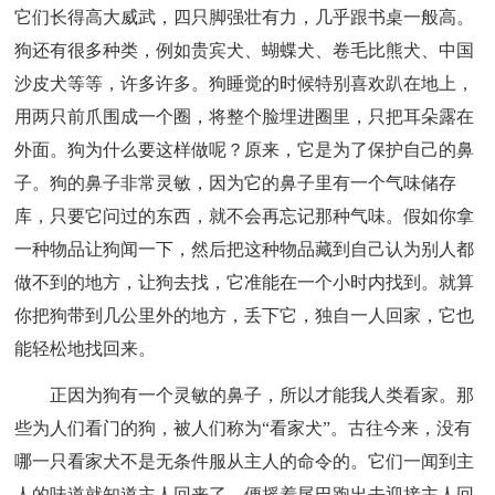
它们长得高大威武，四只脚强壮有力，几乎跟书桌一般高。
狗还有很多种类，例如贵宾犬、蝴蝶犬、卷毛比熊犬、中国
沙皮犬等等，许多许多。狗睡觉的时候特别喜欢趴在地上，
用两只前爪围成一个圈，将整个脸埋进圈里，只把耳朵露在
外面。狗为什么要这样做呢？原来，它是为了保护自己的鼻
子。狗的鼻子非常灵敏，因为它的鼻子里有一个气味储存
库，只要它问过的东西，就不会再忘记那种气味。假如你拿
一种物品让狗闻一下，然后把这种物品藏到自己认为别人都
做不到的地方，让狗去找，它准能在一个小时内找到。就算
你把狗带到几公里外的地方，丢下它，独自一人回家，它也
能轻松地找回来。
正因为狗有一个灵敏的鼻子，所以才能我人类看家。那
些为人们看门的狗，被人们称为“看家犬”。古往今来，没有
哪一只看家犬不是无条件服从主人的命令的。它们一闻到主
人的味道就知道主人回来了，便摇着尾巴跑出去迎接主人回