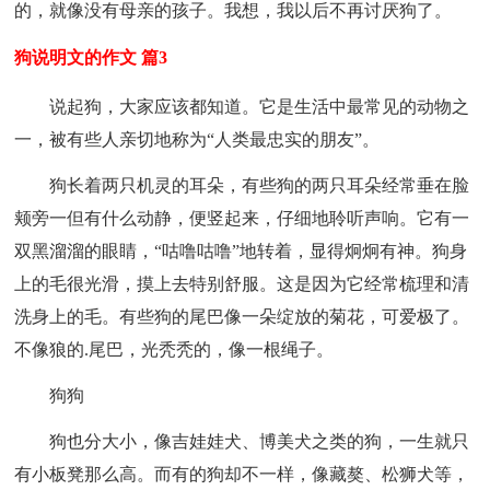
的，就像没有母亲的孩子。我想，我以后不再讨厌狗了。
狗说明文的作文 篇3
说起狗，大家应该都知道。它是生活中最常见的动物之
一，被有些人亲切地称为“人类最忠实的朋友”。
狗长着两只机灵的耳朵，有些狗的两只耳朵经常垂在脸
颊旁一但有什么动静，便竖起来，仔细地聆听声响。它有一
双黑溜溜的眼睛，“咕噜咕噜”地转着，显得炯炯有神。狗身
上的毛很光滑，摸上去特别舒服。这是因为它经常梳理和清
洗身上的毛。有些狗的尾巴像一朵绽放的菊花，可爱极了。
不像狼的.尾巴，光秃秃的，像一根绳子。
狗狗
狗也分大小，像吉娃娃犬、博美犬之类的狗，一生就只
有小板凳那么高。而有的狗却不一样，像藏獒、松狮犬等，