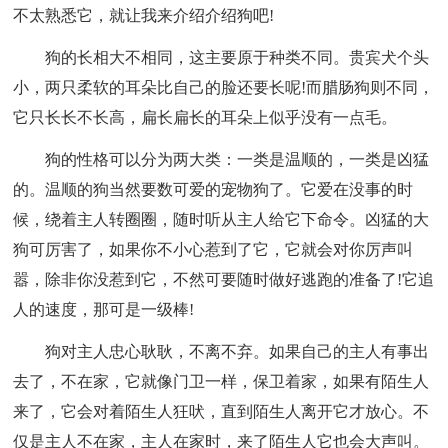
不太熟悉它，就让我来介绍介绍狗吧!
狗的长相大不相同，这主要原于种类不同。贵宾犬个头
小，两只柔软的耳朵比自己的脸还要长呢!而腊肠狗则不同，
它只长长不长高，扁长扁长的耳朵上似乎没有一点毛。
狗的性格可以分为两大类：一类是温顺的，一类是凶猛
的。温顺的狗当然要数可爱的宠物狗了。它爱在没事的时
候，绕着主人转圈圈，随时听从主人给它下命令。凶猛的大
狗可厉害了，如果你不小心惹到了它，它就会对你厉声叫
嚣，除非你没惹到它，不然可要随时做好逃跑的准备了!它追
人的速度，那可是一级棒!
狗对主人忠心耿耿，不离不弃。如果自己的主人有事出
去了，不在家，它就像门卫一样，保卫着家，如果有陌生人
来了，它会对着陌生人狂吠，直到陌生人离开它才放心。不
仅是主人不在家，主人在家时，来了陌生人它也会大声叫。