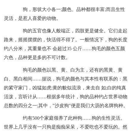
狗，形状大小各一;颜色、品种都很丰富;而且生性
灵活，是惹人喜爱的动物。
狗的五官也像人般端正，四肢更是健全。它们走起
路来，摇摇摆摆的，快活得不得了。一般情况下，狗的长度
约八分米，其重量也不 会超过35 公斤……狗毛的颜色五颜
六色，品种更是多的不可计数。
狗毛的颜色以黑、黄、白为主，还有的黑黄、黄
白、黑白相间……据说，狗毛的颜色与其本性有联系的：黑
的紧守家门，凶猛如虎;黄的貌似流浪，来去自 如;白的纯真
活泼，言听计从……根据多年统计，狗的品种约占世界动物
总数的四分之一;其中，"沙皮狗"便是我们大沥的名牌狗种。
约有500个家庭领养了此种狗……狗的生性灵活。
世界上几乎没有一只狗是痴痴呆呆，不爱吃也不爱玩的。然