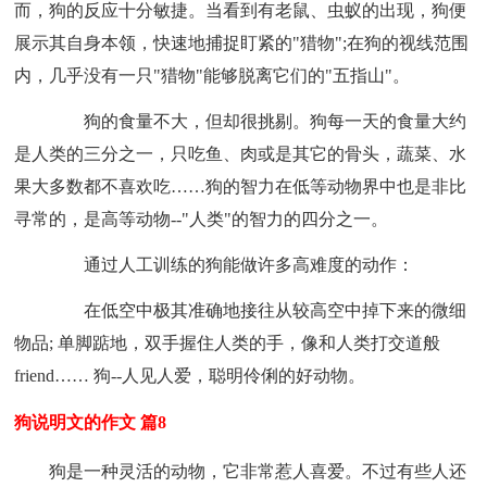
而，狗的反应十分敏捷。当看到有老鼠、虫蚁的出现，狗便
展示其自身本领，快速地捕捉盯紧的"猎物";在狗的视线范围
内，几乎没有一只"猎物"能够脱离它们的"五指山"。
狗的食量不大，但却很挑剔。狗每一天的食量大约
是人类的三分之一，只吃鱼、肉或是其它的骨头，蔬菜、水
果大多数都不喜欢吃……狗的智力在低等动物界中也是非比
寻常的，是高等动物--"人类"的智力的四分之一。
通过人工训练的狗能做许多高难度的动作：
在低空中极其准确地接往从较高空中掉下来的微细
物品; 单脚踮地，双手握住人类的手，像和人类打交道般
friend…… 狗--人见人爱，聪明伶俐的好动物。
狗说明文的作文 篇8
狗是一种灵活的动物，它非常惹人喜爱。不过有些人还