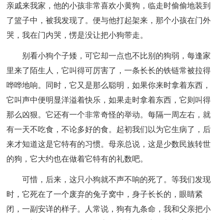
亲戚来我家，他的小孩非常喜欢小黄狗，临走时偷偷地装到
了篮子中，被我发现了。便与他打起架来，那个小孩在门外
哭，我在门内哭，愣是没让把小狗带走。
别看小狗个子矮，可它却一点也不比别的狗弱，每逢家
里来了陌生人，它叫得可厉害了，一条长长的铁链常被拉得
哗哗地响。同时，它又是那么聪明，如果你来时拿着东西，
它叫声中便明显洋溢着快乐，如果走时拿着东西，它则叫得
那么凶狠。它还有一个非常奇怪的举动。每隔一周左右，就
有一天不吃食，不论多好的食。起初我们以为它生病了，后
来才知道这是它特有的习惯。母亲总说，这是少数民族转世
的狗，它大约也在做着它特有的礼数吧。
可惜，后来，这只小狗就不声不响的死了。等我们发现
时，它死在了一个废弃的兔子窝中，身子长长的，眼睛紧
闭，一副安详的样子。人常说，狗有九条命，我和父亲把小