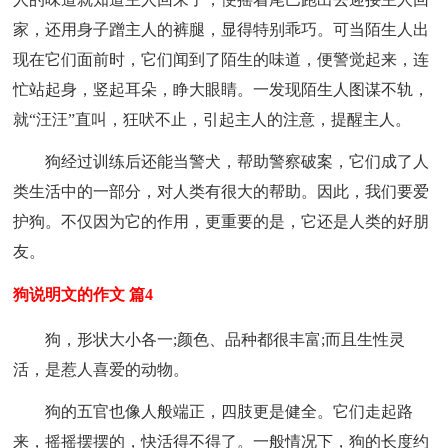
家，还用身子蹭主人的裤腿，显得特别乖巧。可当陌生人出
现在它们面前时，它们闻到了陌生的味道，便警觉起来，连
忙站起身，竖起耳朵，睁大眼睛。一发现陌生人图谋不轨，
就“汪汪”直叫，狂吠不止，引起主人的注意，提醒主人。
狗经过训练后还能当警犬，帮助警察破案，它们成了人
类生活中的一部分，对人类有很大的帮助。因此，我们要爱
护狗。不仅因为它的作用，更重要的是，它还是人类的好朋
友。
狗说明文的作文 篇4
狗，形状大小各一;颜色、品种都很丰富;而且生性灵
活，是惹人喜爱的动物。
狗的五官也像人般端正，四肢更是健全。它们走起路
来，摇摇摆摆的，快活得不得了。一般情况下，狗的长度约