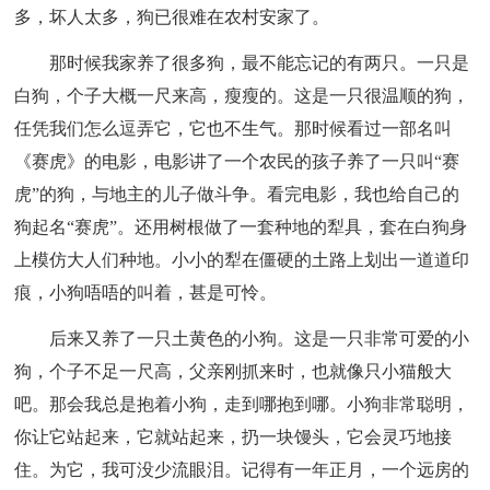
多，坏人太多，狗已很难在农村安家了。
那时候我家养了很多狗，最不能忘记的有两只。一只是
白狗，个子大概一尺来高，瘦瘦的。这是一只很温顺的狗，
任凭我们怎么逗弄它，它也不生气。那时候看过一部名叫
《赛虎》的电影，电影讲了一个农民的孩子养了一只叫“赛
虎”的狗，与地主的儿子做斗争。看完电影，我也给自己的
狗起名“赛虎”。还用树根做了一套种地的犁具，套在白狗身
上模仿大人们种地。小小的犁在僵硬的土路上划出一道道印
痕，小狗唔唔的叫着，甚是可怜。
后来又养了一只土黄色的小狗。这是一只非常可爱的小
狗，个子不足一尺高，父亲刚抓来时，也就像只小猫般大
吧。那会我总是抱着小狗，走到哪抱到哪。小狗非常聪明，
你让它站起来，它就站起来，扔一块馒头，它会灵巧地接
住。为它，我可没少流眼泪。记得有一年正月，一个远房的