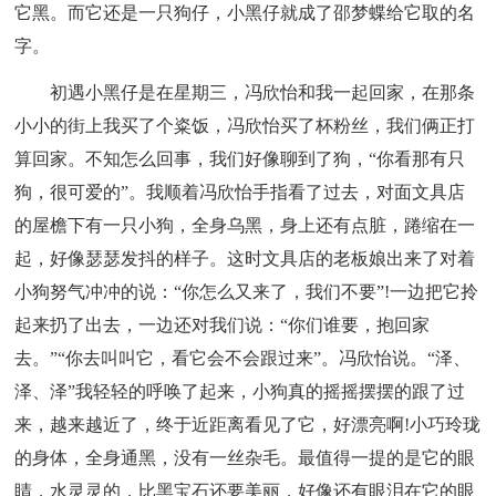
它黑。而它还是一只狗仔，小黑仔就成了邵梦蝶给它取的名
字。
初遇小黑仔是在星期三，冯欣怡和我一起回家，在那条
小小的街上我买了个粢饭，冯欣怡买了杯粉丝，我们俩正打
算回家。不知怎么回事，我们好像聊到了狗，“你看那有只
狗，很可爱的”。我顺着冯欣怡手指看了过去，对面文具店
的屋檐下有一只小狗，全身乌黑，身上还有点脏，踡缩在一
起，好像瑟瑟发抖的样子。这时文具店的老板娘出来了对着
小狗努气冲冲的说：“你怎么又来了，我们不要”!一边把它拎
起来扔了出去，一边还对我们说：“你们谁要，抱回家
去。”“你去叫叫它，看它会不会跟过来”。冯欣怡说。“泽、
泽、泽”我轻轻的呼唤了起来，小狗真的摇摇摆摆的跟了过
来，越来越近了，终于近距离看见了它，好漂亮啊!小巧玲珑
的身体，全身通黑，没有一丝杂毛。最值得一提的是它的眼
睛，水灵灵的，比黑宝石还要美丽，好像还有眼泪在它的眼