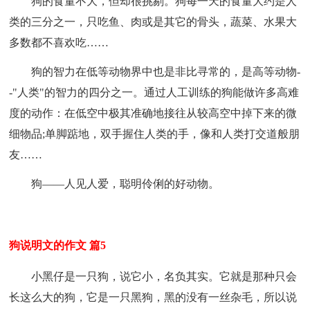
狗的食量不大，但却很挑剔。狗每一天的食量大约是人
类的三分之一，只吃鱼、肉或是其它的骨头，蔬菜、水果大
多数都不喜欢吃……
狗的智力在低等动物界中也是非比寻常的，是高等动物-
-"人类"的智力的四分之一。通过人工训练的狗能做许多高难
度的动作：在低空中极其准确地接往从较高空中掉下来的微
细物品;单脚踮地，双手握住人类的手，像和人类打交道般朋
友……
狗——人见人爱，聪明伶俐的好动物。
狗说明文的作文 篇5
小黑仔是一只狗，说它小，名负其实。它就是那种只会
长这么大的狗，它是一只黑狗，黑的没有一丝杂毛，所以说