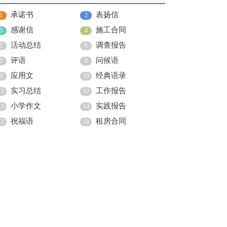
承诺书
表扬信
1
2
感谢信
施工合同
3
4
活动总结
调查报告
5
6
评语
问候语
7
8
应用文
经典语录
9
10
实习总结
工作报告
11
12
小学作文
实践报告
13
14
祝福语
租房合同
15
16