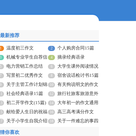
最新推荐
温度初三作文
个人购房合同15篇
1
2
机械专业学生自荐信
摘录经典语录
3
4
15篇
电力营销工作总结
大学生课外阅读情况
5
6
写景初二优秀作文
调查报告
宿舍说话检讨书15篇
7
8
关于主管工作计划锦
有关狗说明文的作文
9
10
集六篇
社会经典语录15篇
集锦10篇
旅行社旅客旅游意外
11
12
初二开学作文(15篇)
保险合同
大年初一的作文通用
13
14
献给爱人生日的祝福
15篇
高三高考满分作文
15
16
语
关于小学生自我介绍
关于一件难忘的事四
17
18
作文
年级作文300字六篇
猜你喜欢