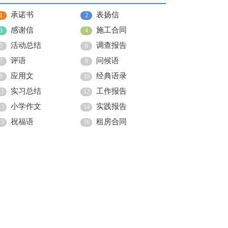
承诺书
表扬信
1
2
感谢信
施工合同
3
4
活动总结
调查报告
5
6
评语
问候语
7
8
应用文
经典语录
9
10
实习总结
工作报告
11
12
小学作文
实践报告
13
14
祝福语
租房合同
15
16