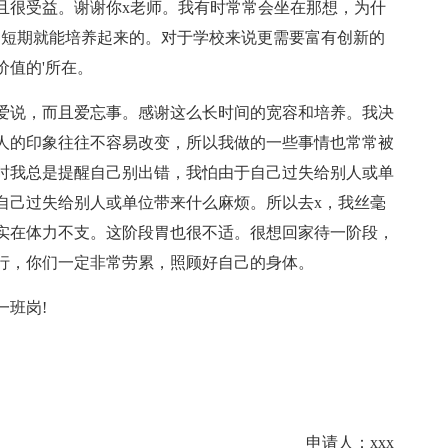
且很受益。谢谢你x老师。我有时常常会坐在那想，为什
是短期就能培养起来的。对于学校来说更需要富有创新的
值的'所在。
爱说，而且爱忘事。感谢这么长时间的宽容和培养。我决
人的印象往往不容易改变，所以我做的一些事情也常常被
时我总是提醒自己别出错，我怕由于自己过失给别人或单
自己过失给别人或单位带来什么麻烦。所以去x，我丝毫
实在体力不支。这阶段胃也很不适。很想回家待一阶段，
之行，你们一定非常劳累，照顾好自己的身体。
一班岗!
申请人：xxx