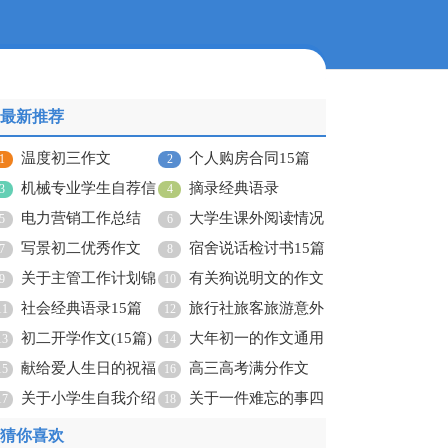
最新推荐
温度初三作文
个人购房合同15篇
1
2
机械专业学生自荐信
摘录经典语录
3
4
15篇
电力营销工作总结
大学生课外阅读情况
5
6
写景初二优秀作文
调查报告
宿舍说话检讨书15篇
7
8
关于主管工作计划锦
有关狗说明文的作文
9
10
集六篇
社会经典语录15篇
集锦10篇
旅行社旅客旅游意外
11
12
初二开学作文(15篇)
保险合同
大年初一的作文通用
13
14
献给爱人生日的祝福
15篇
高三高考满分作文
15
16
语
关于小学生自我介绍
关于一件难忘的事四
17
18
作文
年级作文300字六篇
猜你喜欢