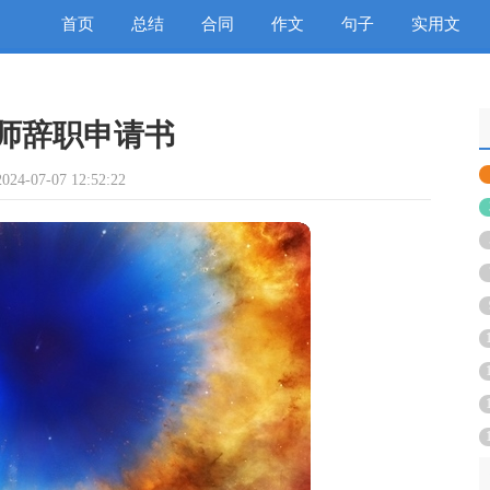
首页
总结
合同
作文
句子
实用文
师辞职申请书
4-07-07 12:52:22