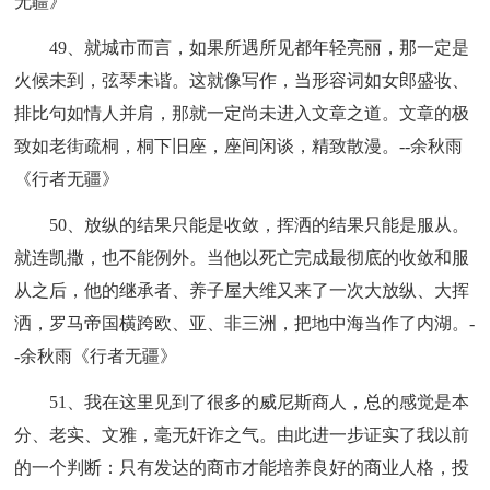
无疆》
49、就城市而言，如果所遇所见都年轻亮丽，那一定是
火候未到，弦琴未谐。这就像写作，当形容词如女郎盛妆、
排比句如情人并肩，那就一定尚未进入文章之道。文章的极
致如老街疏桐，桐下旧座，座间闲谈，精致散漫。--余秋雨
《行者无疆》
50、放纵的结果只能是收敛，挥洒的结果只能是服从。
就连凯撒，也不能例外。当他以死亡完成最彻底的收敛和服
从之后，他的继承者、养子屋大维又来了一次大放纵、大挥
洒，罗马帝国横跨欧、亚、非三洲，把地中海当作了内湖。-
-余秋雨《行者无疆》
51、我在这里见到了很多的威尼斯商人，总的感觉是本
分、老实、文雅，毫无奸诈之气。由此进一步证实了我以前
的一个判断：只有发达的商市才能培养良好的商业人格，投