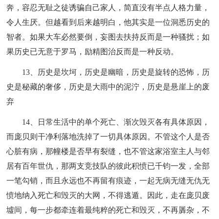
奔，容忍无耻之徒诱骗自己家人，简直没有半点人格力量，
令人生厌。但越看到后来越明白，他其实是一位洞悉历史的
智者。如果大车必然要倒，妄图去扶持反而是一种骚扰；如
果历史已无意于罗马，励精图治反而是一种反动。
13、历史是坎坷，历史是幽暗，历史是旋转的恐怖，历
史是秘藏的奢侈，历史是大雨中的泥泞，历史是悬崖上的废
弃
14、日常生活中的单个死亡、渐次毁灭各有具体原因，
而庞贝则干净利落地洗掉了一切具体原因。不管这个人是否
心脏有病，那幢楼是否早有裂缝，也不管这家浴室主人与邻
居有百年世仇，那两支竞技队的彼此积愤已千钧一发，全部
一笔勾销，而且永远也不再留有痕迹，一起无病无缝无仇无
愤地纳入死亡和毁灭的大网，不得逃遁。因此，走在庞贝废
墟间，每一步都牵连着最纯粹的死亡和毁灭，不再羼杂，不