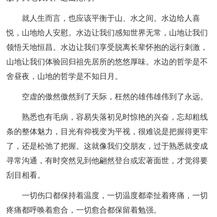
就人生而言，也应该平衡于山、水之间。水边给人喜
悦，山地给人安慰。水边让我们感知世界无常，山地让我们
领悟天地恒昌。水边让我们享受脱离长辈怀抱的远行刺激，
山地让我们体验回归祖先居所的悠悠厚味。水边的哲学是不
舍昼夜，山地的哲学是不知日月。
空虚的傲然傲然到了天际，枉然的雄伟雄伟到了永远。
熟悉也有毛病，容易失落初见时惊艳的兴奋，忘却粗线
条的整体魅力，目光有仰视变为平视，很难说是把握得更牢
了，还是松弛了把握。这就像我们交朋友，过于熟悉就变成
寻常沟通，有时突然见到他翩然登台或宏著面世，才觉得要
刮目相看。
一切伤口都保持着温度，一切温度都牵扯着疼痛，一切
疼痛都呼唤着愈合，一切愈合都保留着勉强。