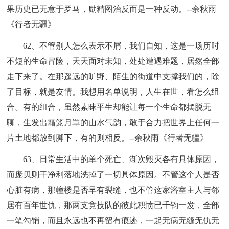
果历史已无意于罗马，励精图治反而是一种反动。--余秋雨
《行者无疆》
62、不管别人怎么表示不屑，我们自知，这是一场历时
不短的生命冒险，天天面对未知，处处遭遇难题，居然全部
走下来了。在那遥远的旷野、陌生的街道中支撑我们的，除
了目标，就是友情。我想用名单说明，人生在世，看怎么组
合。有的组合，虽然素昧平生却能让每一个生命都摆脱无
聊，生发出霜笼月罩的山水气韵，敢于合力把世界上任何一
片土地都放到脚下，有的则相反。--余秋雨《行者无疆》
63、日常生活中的单个死亡、渐次毁灭各有具体原因，
而庞贝则干净利落地洗掉了一切具体原因。不管这个人是否
心脏有病，那幢楼是否早有裂缝，也不管这家浴室主人与邻
居有百年世仇，那两支竞技队的彼此积愤已千钧一发，全部
一笔勾销，而且永远也不再留有痕迹，一起无病无缝无仇无