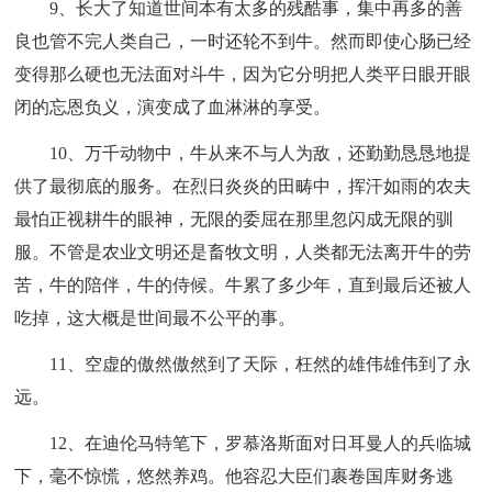
9、长大了知道世间本有太多的残酷事，集中再多的善
良也管不完人类自己，一时还轮不到牛。然而即使心肠已经
变得那么硬也无法面对斗牛，因为它分明把人类平日眼开眼
闭的忘恩负义，演变成了血淋淋的享受。
10、万千动物中，牛从来不与人为敌，还勤勤恳恳地提
供了最彻底的服务。在烈日炎炎的田畴中，挥汗如雨的农夫
最怕正视耕牛的眼神，无限的委屈在那里忽闪成无限的驯
服。不管是农业文明还是畜牧文明，人类都无法离开牛的劳
苦，牛的陪伴，牛的侍候。牛累了多少年，直到最后还被人
吃掉，这大概是世间最不公平的事。
11、空虚的傲然傲然到了天际，枉然的雄伟雄伟到了永
远。
12、在迪伦马特笔下，罗慕洛斯面对日耳曼人的兵临城
下，毫不惊慌，悠然养鸡。他容忍大臣们裹卷国库财务逃