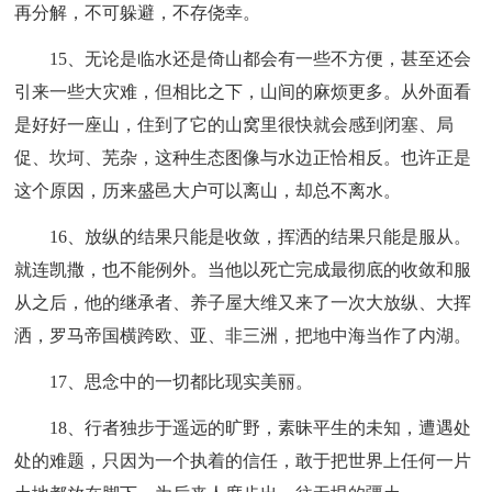
再分解，不可躲避，不存侥幸。
15、无论是临水还是倚山都会有一些不方便，甚至还会
引来一些大灾难，但相比之下，山间的麻烦更多。从外面看
是好好一座山，住到了它的山窝里很快就会感到闭塞、局
促、坎坷、芜杂，这种生态图像与水边正恰相反。也许正是
这个原因，历来盛邑大户可以离山，却总不离水。
16、放纵的结果只能是收敛，挥洒的结果只能是服从。
就连凯撒，也不能例外。当他以死亡完成最彻底的收敛和服
从之后，他的继承者、养子屋大维又来了一次大放纵、大挥
洒，罗马帝国横跨欧、亚、非三洲，把地中海当作了内湖。
17、思念中的一切都比现实美丽。
18、行者独步于遥远的旷野，素昧平生的未知，遭遇处
处的难题，只因为一个执着的信任，敢于把世界上任何一片