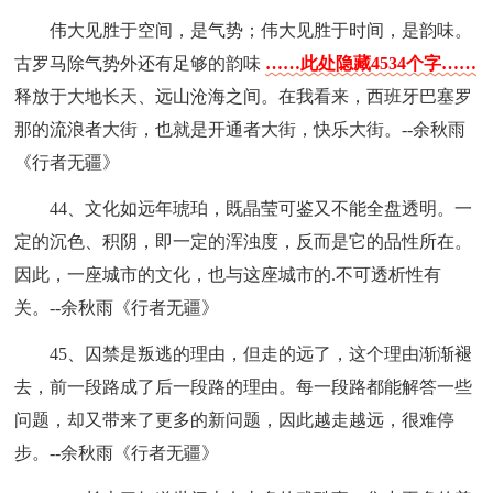
伟大见胜于空间，是气势；伟大见胜于时间，是韵味。
古罗马除气势外还有足够的韵味
……此处隐藏4534个字……
释放于大地长天、远山沧海之间。在我看来，西班牙巴塞罗
那的流浪者大街，也就是开通者大街，快乐大街。--余秋雨
《行者无疆》
44、文化如远年琥珀，既晶莹可鉴又不能全盘透明。一
定的沉色、积阴，即一定的浑浊度，反而是它的品性所在。
因此，一座城市的文化，也与这座城市的.不可透析性有
关。--余秋雨《行者无疆》
45、囚禁是叛逃的理由，但走的远了，这个理由渐渐褪
去，前一段路成了后一段路的理由。每一段路都能解答一些
问题，却又带来了更多的新问题，因此越走越远，很难停
步。--余秋雨《行者无疆》