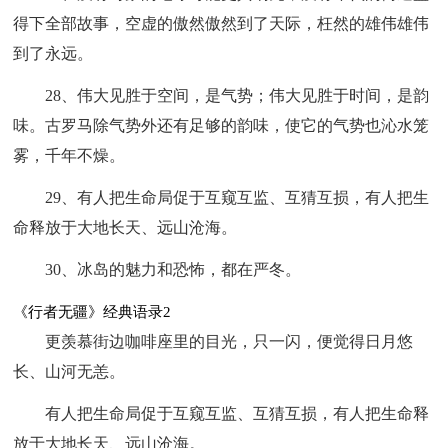
得下全部故事，空虚的傲然傲然到了天际，枉然的雄伟雄伟
到了永远。
28、伟大见胜于空间，是气势；伟大见胜于时间，是韵
味。古罗马除气势外还有足够的韵味，使它的气势也沁水笼
雾，千年不燥。
29、有人把生命局促于互窥互监、互猜互损，有人把生
命释放于大地长天、远山沧海。
30、冰岛的魅力和恐怖，都在严冬。
《行者无疆》经典语录2
更羡慕街边咖啡座里的目光，只一闪，便觉得日月悠
长、山河无恙。
有人把生命局促于互窥互监、互猜互损，有人把生命释
放于大地长天、远山沧海。