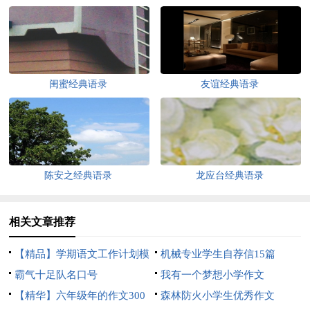
闺蜜经典语录
友谊经典语录
陈安之经典语录
龙应台经典语录
相关文章推荐
【精品】学期语文工作计划模
机械专业学生自荐信15篇
板汇编7篇
霸气十足队名口号
我有一个梦想小学作文
【精华】六年级年的作文300
森林防火小学生优秀作文