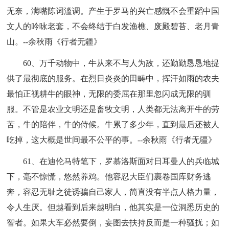
无奈，满嘴陈词滥调。产生于罗马的兴亡感慨不会重蹈中国
文人的吟咏老套，不会终结于白发渔樵、废殿碧苔、老月青
山。--余秋雨《行者无疆》
60、万千动物中，牛从来不与人为敌，还勤勤恳恳地提
供了最彻底的服务。在烈日炎炎的田畴中，挥汗如雨的农夫
最怕正视耕牛的眼神，无限的委屈在那里忽闪成无限的驯
服。不管是农业文明还是畜牧文明，人类都无法离开牛的劳
苦，牛的陪伴，牛的侍候。牛累了多少年，直到最后还被人
吃掉，这大概是世间最不公平的事。--余秋雨《行者无疆》
61、在迪伦马特笔下，罗慕洛斯面对日耳曼人的兵临城
下，毫不惊慌，悠然养鸡。他容忍大臣们裹卷国库财务逃
奔，容忍无耻之徒诱骗自己家人，简直没有半点人格力量，
令人生厌。但越看到后来越明白，他其实是一位洞悉历史的
智者。如果大车必然要倒，妄图去扶持反而是一种骚扰；如