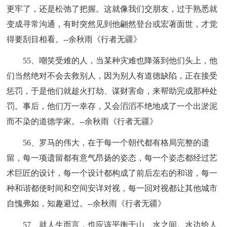
更牢了，还是松弛了把握。这就像我们交朋友，过于熟悉就
变成寻常沟通，有时突然见到他翩然登台或宏著面世，才觉
得要刮目相看。--余秋雨《行者无疆》
55、嘲笑受难的人，当某种灾难也降落到他们头上，他
们当然绝对不会去救别人，因为别人有道德缺陷，正在接受
惩罚，于是他们就趁火打劫、谋财害命，来帮助完成那种处
罚。事后，他们万一幸存，又会滔滔不绝地成了一个出淤泥
而不染的道德学家。--余秋雨《行者无疆》
56、罗马的伟大，在于每一个朝代都有格局完整的遗
留，每一项遗留都有意气昂扬的姿态，每一个姿态都经过艺
术巨匠的设计，每一个设计都构成了前后左右的和谐，每一
种和谐都使时间和空间安详对视，每一回对视都让其他城市
自愧弗如，知趣避过。--余秋雨《行者无疆》
57、就人生而言，也应该平衡于山、水之间。水边给人