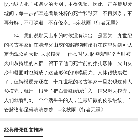
愤地纳入死亡和毁灭的大网，不得逃遁。因此，走在庞贝废
墟间，每一步都牵连着最纯粹的死亡和毁灭，不再羼杂，不
再分解，不可躲避，不存侥幸。--余秋雨《行者无疆》
64、我们说那天出事的时候没有演出，是因为十九世纪
的考古学家们在清理火山灰的凝结物时没有在这里见到可认
定为观众的大批"人形模壳"。什么叫"人形模壳"呢？当时被
火山灰掩埋的人群，留下了他们死亡前的挣扎形体，火山灰
冷却凝固时也就成了这些形体的铸模硬壳。人体很快腐烂
了，但铸模硬壳还在，十九世纪的考古学家一旦发现这种人
形模壳，就用一根管子把石膏浆缓缓注入，结果剥去模壳，
人们就看到刘一个个活生生的人，连最细微的皮肤皱纹、血
管脉络都显得清清楚楚。--余秋雨《行者无疆》
经典语录图文推荐