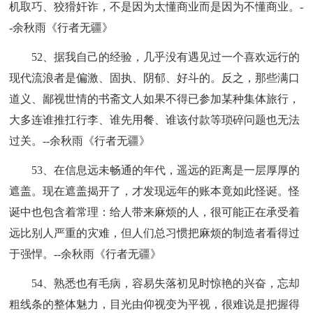
机取巧、狡猾奸诈，不是因为太懂商业而是因为不懂商业。-
-余秋雨《行者无疆》
52、据我自己的经验，几乎没有遇见过一个喜欢远行的
现代流浪者是偏激、固执、阴郁、好斗的。反之，那些满口
道义、鄙视世情的书斋文人如果不得已参加某种集体旅行，
大多连谁推扛行李、谁先用餐、谁该付款等琐碎问题也无法
过关。--余秋雨《行者无疆》
53、在信息远未畅通的年代，遥远的距离是一层厚厚的
遮盖。现在遮盖揭开了，才发现远年的账本竟如此怪诞。怪
诞中也包含着常理：给人带来麻烦的人，很可能正在承受着
远比别人严重的灾难，但人们总习惯把麻烦的制造者看得过
于强悍。--余秋雨《行者无疆》
54、熟悉也有毛病，容易失落初见时惊艳的兴奋，忘却
粗线条的整体魅力，目光由仰视变为平视，很难说是把握得