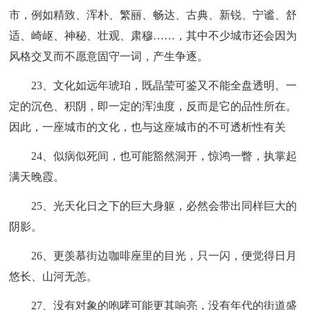
市，例如精致、浑朴、繁丽、畅达、古典、新锐、宁谧、舒
适、崎岖、神秘、壮观、肃穆……，其中不少城市还会因为
风格交叉而不愿意固守一词，产生争逐。
23、文化如远年琥珀，既晶莹可鉴又不能全盘透明。一
定的沉色、积阴，即一定的浑浊度，反而是它的品性所在。
因此，一座城市的文化，也与这座城市的不可透析性有关
24、似病似死间，也可能豁然洞开，惊鸿一瞥，执掌起
满天晚霞。
25、光天化日之下的巨大身躯，必然会带出同样巨大的
阴影。
26、更羡慕街边咖啡座里的目光，只一闪，便觉得日月
悠长、山河无恙。
27、没有对象的咆哮可能更其响亮，没有年代的街道盛