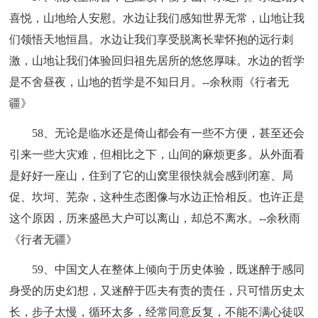
喜悦，山地给人安慰。水边让我们感知世界无常，山地让我
们领悟天地恒昌。水边让我们享受脱离长辈怀抱的远行刺
激，山地让我们体验回归祖先居所的悠悠厚味。水边的哲学
是不舍昼夜，山地的哲学是不知日月。--余秋雨《行者无
疆》
58、无论是临水还是倚山都会有一些不方便，甚至还会
引来一些大灾难，但相比之下，山间的麻烦更多。从外面看
是好好一座山，住到了它的山窝里很快就会感到闭塞、局
促、坎坷、芜杂，这种生态图像与水边正恰相反。也许正是
这个原因，历来盛邑大户可以离山，却总不离水。--余秋雨
《行者无疆》
59、中国文人在整体上倾向于历史体验，既迷醉于感同
身受的历史幻想，又迷醉于匹夫有责的责任，只可惜历史太
长，步子太慢，循环太多，经常同意反复，不能不满心徒叹