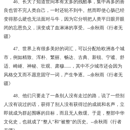
46、长大了知道世间本有太多的残酷事，集中再多的善
良也管不完人类自己，一时还轮不到牛。然而即使心肠已经
变得那么硬也无法面对斗牛，因为它分明把人类平日眼开眼
闭的忘恩负义，演变成了血淋淋的享受。--余秋雨《行者无
疆》
47、世界上有很多美好的词汇，可以分配给欧洲各个城
市，例如精致、浑朴、繁丽、畅达、古典、新锐、宁谧、舒
适、崎岖、神秘、壮观、肃穆......，其中不少城市还会因为
风格交叉而不愿意固守一词，产生争逐。--余秋雨《行者无
疆》
48、他们只要走了一条别人没有走过的路，说了一些别
人没有说过的话，获得了别人没有获得过的成就和名声，立
即就成为群起围啄的目标，而且无人救缓。于是，整部中华
文化史，也就成了"整人"和"被整"的历史。--余秋雨《行者