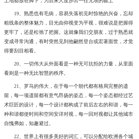
土地都放在脚下，为后来人度步出一往无垠的疆土
19、熟悉也有毛病，容易失落初见时惊艳的兴奋，忘却
粗线条的整体魅力，目光由仰视变为平视，很难说是把握得
更牢了，还是松弛了把握。这就像我们交朋友，过于熟悉就
变成寻常沟通，有时突然见到他翩然登台或宏著面世，才觉
得要刮目相看。
20、一切伟大从外面看是一种无可抗拒的力量，从里面
看则是一种无比智慧的秩序。
21、罗马的伟大，在于每一个朝代都有格局完整的遗
留，每一项遗留都有意气昂扬的姿态，每一个姿态都经过艺
术巨匠的设计，每一个设计都构成了前后左右的和谐，每一
种和谐都使时间和空间安详对视，每一回对视都让其他城市
自愧弗如，知趣避过。
22、世界上有很多美好的词汇，可以分配给欧洲各个城