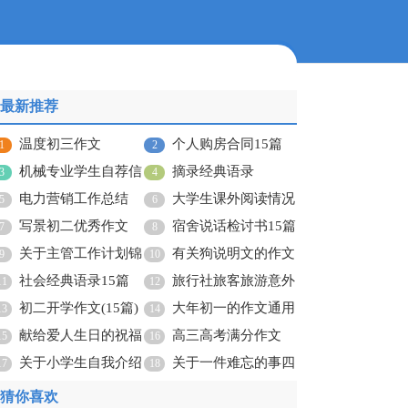
最新推荐
温度初三作文
个人购房合同15篇
1
2
机械专业学生自荐信
摘录经典语录
3
4
15篇
电力营销工作总结
大学生课外阅读情况
5
6
写景初二优秀作文
调查报告
宿舍说话检讨书15篇
7
8
关于主管工作计划锦
有关狗说明文的作文
9
10
集六篇
社会经典语录15篇
集锦10篇
旅行社旅客旅游意外
11
12
初二开学作文(15篇)
保险合同
大年初一的作文通用
13
14
献给爱人生日的祝福
15篇
高三高考满分作文
15
16
语
关于小学生自我介绍
关于一件难忘的事四
17
18
作文
年级作文300字六篇
猜你喜欢