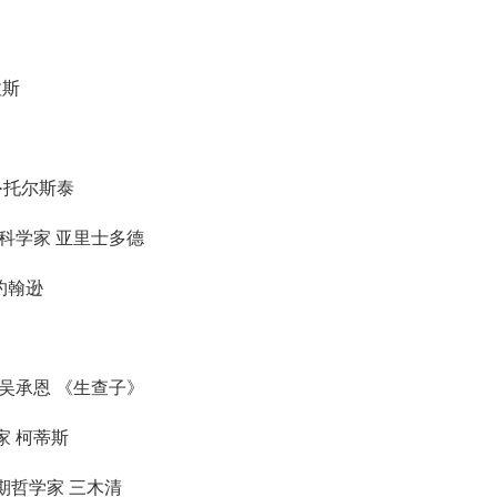
拉斯
·托尔斯泰
 科学家 亚里士多德
约翰逊
 吴承恩 《生查子》
家 柯蒂斯
期哲学家 三木清