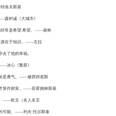
斯特洛夫斯基
——森村诚《大城市》
经常是希望.希望。——谢林
根源在于知识。——左拉
夺去了他的幸福。
——冰心《繁星》
秘诀是勇气。——修西得底斯
他才算作财富。——苏霍姆林斯基
。——欧文（名人名言
的可能。——列夫·托尔斯泰