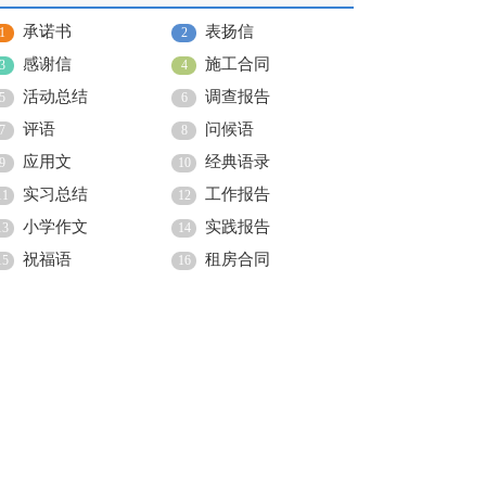
承诺书
表扬信
1
2
感谢信
施工合同
3
4
活动总结
调查报告
5
6
评语
问候语
7
8
应用文
经典语录
9
10
实习总结
工作报告
11
12
小学作文
实践报告
13
14
祝福语
租房合同
15
16