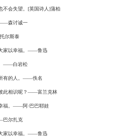
也不会失望。[英国诗人]蒲柏
——森讨诚一
·托尔斯泰
大家以幸福。——鲁迅
。——白岩松
所有的人。——佚名
能彼此相识呢？——富兰克林
幸福。——阿·巴巴耶娃
—巴尔扎克
大家以幸福。——鲁迅