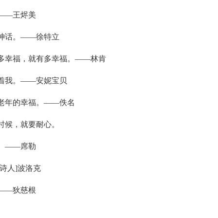
——王烬美
神话。——徐特立
有多幸福，就有多幸福。——林肯
着我。——安妮宝贝
老年的幸福。——佚名
时候，就要耐心。
。——席勒
诗人]波洛克
——狄慈根